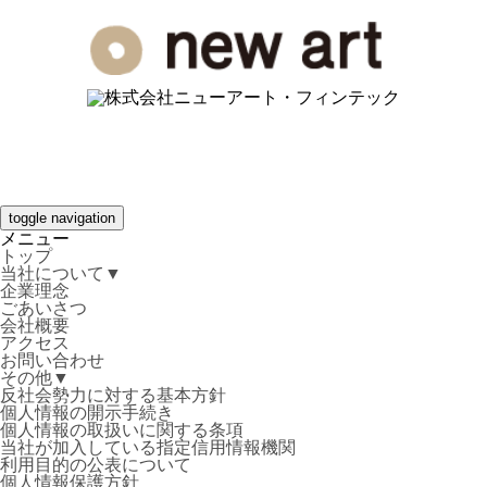
toggle navigation
メニュー
トップ
当社について
▼
企業理念
ごあいさつ
会社概要
アクセス
お問い合わせ
その他
▼
反社会勢力に対する基本方針
個人情報の開示手続き
個人情報の取扱いに関する条項
当社が加入している指定信用情報機関
利用目的の公表について
個人情報保護方針